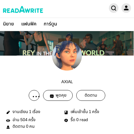
นิยาย
แฟนฟิค
การ์ตูน
AXIAL
พูดคุย
ติดตาม
งานเขียน
เรื่อง
เพิ่มเข้าชั้น
ครั้ง
1
1
อ่าน
ครั้ง
รี้ด
read
504
0
ติดตาม
คน
0