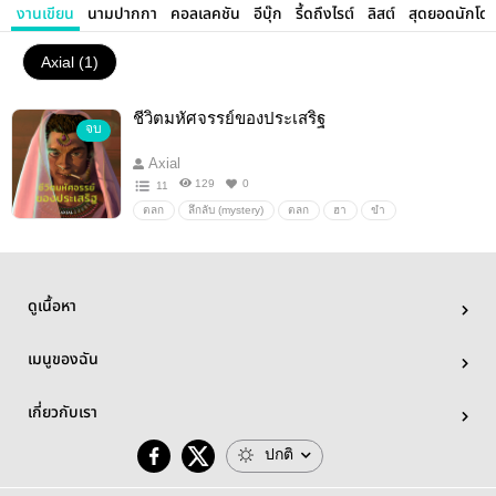
งานเขียน
นามปากกา
คอลเลคชัน
อีบุ๊ก
รี้ดถึงไรต์
ลิสต์
สุดยอดนักโด
Axial (1)
ชีวิตมหัศจรรย์ของประเสริฐ
จบ
Axial
129
0
11
ติดตามผลงานอื่น ๆ ของผู้แต่ง ได้ดังนี้
ตลก
ลึกลับ (mystery)
ตลก
ฮา
ขำ
ไสยศาสตร์
ร่างทรง
ตลกร้าย
เหนือธรรมชาติ
--
ท่านสามารถติดตามผลงานที่ผ่านมา ทั้งนิยาย
ลึกลับ
ปริศนา
ดราม่าปนตลก
เทคโนโลยี
และเรื่องสั้นของผู้เขียนได้
ที่ MEB โดยท่าน
โลกอนาคต
ครอบครัว
สังคม
วิทยาศาสตร์
ดูเนื้อหา
การทดลอง
การทดลองในมนุษย์
สามารถกดที่
แถบอีบุ๊ก
ด้านล่างแล้วเลือกเรื่องที่
สนใจได้เลย
เมนูของฉัน
เกี่ยวกับเรา
--
ผลงานหลักถัดไป เรื่อง
เรย์ในโลกผี (Rey in
ปกติ
the Ghost world)
ขณะนี้อยู่ระหว่างการเขียน